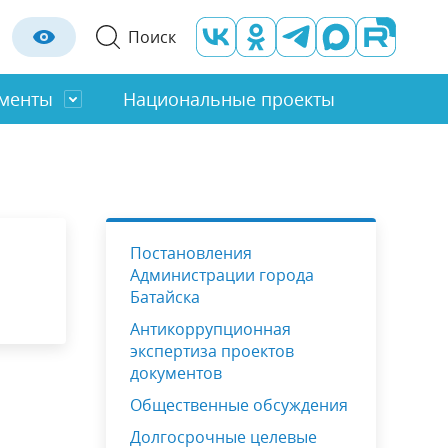
Поиск
менты
Национальные проекты
Отраслевые органы
Строительство
Оценка регулирующего воздействия
ты
Молод. Правительство
Социальная сфера
Постановления
льность
Градостроительство
Администрации города
Правила благоустройства
Батайска
Антикоррупционная
экспертиза проектов
документов
Общественные обсуждения
Долгосрочные целевые