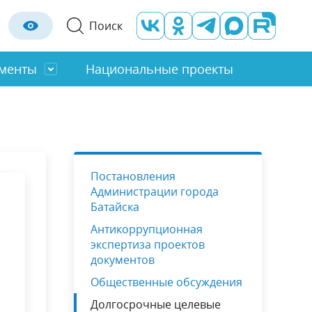
Поиск
менты
Национальные проекты
Отраслевые органы
Строительство
Оценка регулирующего воздействия
ты
Молод. Правительство
Социальная сфера
Постановления
льность
Градостроительство
Администрации города
Правила благоустройства
Батайска
Антикоррупционная
экспертиза проектов
документов
Общественные обсуждения
Долгосрочные целевые