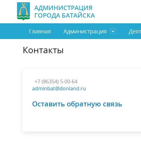
АДМИНИСТРАЦИЯ
ГОРОДА БАТАЙСКА
Главная
Администрация
Дея
Контакты
Глава города Батайска
Город
Направить обращение
Бюджет и финансы
Замести
Экономи
Отдел п
Муницип
граждан
МБУ
Бизнес
Муниципальная служба
ТОС
Социаль
Налоги
Электронное правительство
Полезна
+7 (86354) 5-00-64
adminbat@donland.ru
Антинаркотическая комиссия
Профила
Оставить обратную связь
Оценка регулирующего воздействия
Обществ