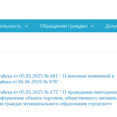
тельность
Обращения граждан
Доку
тели Главы
ка
о работе с обращениями
альные программы
Структура администрации
Инвестиции
Нормативные акты
ные НКО
НКО
Муниципальный заказ
Административные регламен
я информация
Антитеррористическая деяте
айска от 05.05.2025 № 681 " О внесении изменений в
ктика правонарушений
Обеспечение правопорядка
айска от 06.06.2019 № 978"
енный совет
айска от 05.05.2025 № 675 " О проведении ежегодног
оформление объекта торговли, общественного питания,
ия граждан муниципального образования городского