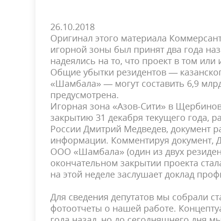
26.10.2018
Оригинал этого материала КоммерсантЪ
игорной зоны был принят два года наз
надеялись на то, что проект в том или
Общие убытки резидентов — казанско
«Шамбала» — могут составить 6,9 млрд
предусмотрена.
Игорная зона «Азов-Сити» в Щербинов
закрытию 31 декабря текущего года, 
России Дмитрий Медведев, документ 
информации. Комментируя документ, Д
ООО «Шамбала» (один из двух резидент
окончательном закрытии проекта стал
на этой неделе заслушает доклад проф
Для сведения депутатов мы собрали ст
фотоотчеты о нашей работе. Концепту
года назад, но до сегодняшнего дня мы