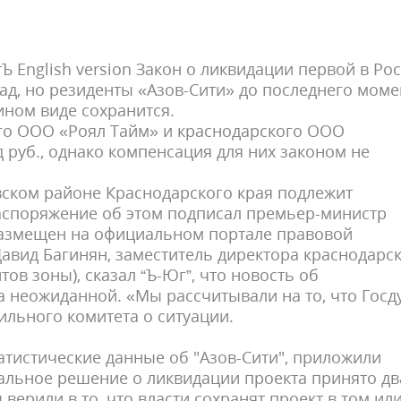
 English version Закон о ликвидации первой в Ро
ад, но резиденты «Азов-Сити» до последнего моме
 ином виде сохранится.
го ООО «Роял Тайм» и краснодарского ООО
 руб., однако компенсация для них законом не
ском районе Краснодарского края подлежит
распоряжение об этом подписал премьер-министр
размещен на официальном портале правовой
авид Багинян, заместитель директора краснодарс
ов зоны), сказал “Ъ-Юг”, что новость об
а неожиданной. «Мы рассчитывали на то, что Госд
ильного комитета о ситуации.
атистические данные об "Азов-Сити", приложили
альное решение о ликвидации проекта принято дв
 верили в то, что власти сохранят проект в том ил