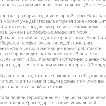
льностях — одна игорная зона в одном субъекте»,
ушен как раз при создании игорной зоны «Красная
тот момент уже действовала игорная зона «Азов-Си
в-Сити» не раз выдвигали различные компромисс
н в Сочи и на побережье Азовского моря.
Казань, второй резидент игорной зоны «Азов-Сит
е общества телефон оказался недействующим.
ента «Азов-Сити» в настоящее время работают в
а не происходит, поток посетителей остается
ООО «Роял Тайм» проводят экспертную оценку св
 краснодарская компания может потерять 3,3 млрд
й деятельности, которые находятся на обсуждении
во готово платить компенсации резидентам игорных
пространяются на «Азов-Сити».
стала первой территорией РФ, где была разрешена
министрации Краснодарского края уникальный