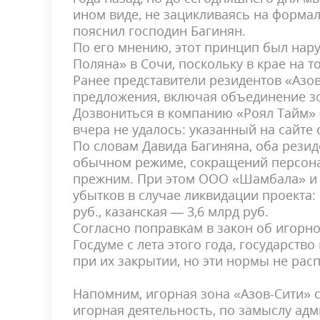
ином виде, не зацикливаясь на форма
пояснил господин Багинян.
По его мнению, этот принцип был нар
Поляна» в Сочи, поскольку в крае на 
Ранее представители резидентов «Азо
предложения, включая объединение зо
Дозвониться в компанию «Роял Тайм» (
вчера не удалось: указанный на сайт
По словам Давида Багиняна, оба резид
обычном режиме, сокращений персонал
прежним. При этом ООО «Шамбала» и 
убытков в случае ликвидации проекта:
руб., казанская — 3,6 млрд руб.
Согласно поправкам в закон об игорно
Госдуме с лета этого года, государст
при их закрытии, но эти нормы не рас
Напомним, игорная зона «Азов-Сити» 
игорная деятельность, по замыслу ад