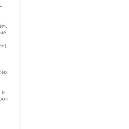
—
ти».
ные
и»)
оих
 в
 зон