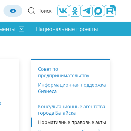
Поиск
менты
Национальные проекты
Отраслевые органы
Строительство
Оценка регулирующего воздействия
ты
Молод. Правительство
Социальная сфера
Совет по
льность
Градостроительство
предпринимательству
Информационная поддержка
Правила благоустройства
бизнеса
о
Консультационные агентства
города Батайска
Нормативные правовые акты