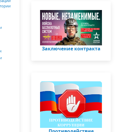
рации
тории
и
Заключение контракта
и
и
Противодействие