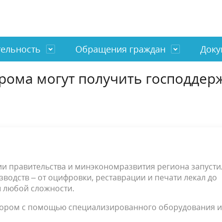
тельность
Обращения граждан
Доку
рома могут получить господдер
тели Главы
ка
о работе с обращениями
альные программы
Структура администрации
Инвестиции
Нормативные акты
ные НКО
НКО
Муниципальный заказ
Административные регламен
я информация
Антитеррористическая деяте
ктика правонарушений
Обеспечение правопорядка
енный совет
ии правительства и минэкономразвития региона запусти
водств – от оцифровки, реставрации и печати лекал до
 любой сложности.
ктором с помощью специализированного оборудования и