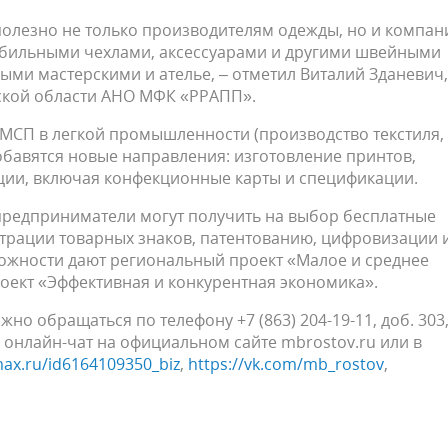
полезно не только производителям одежды, но и компан
бильными чехлами, аксессуарами и другими швейными
ми мастерскими и ателье, – отметил Виталий Зданевич,
ской области АНО МФК «РРАПП».
 МСП в легкой промышленности (производство текстиля,
добавятся новые направления: изготовление принтов,
ации, включая конфекционные карты и спецификации.
 предприниматели могут получить на выбор бесплатные
страции товарных знаков, патентованию, цифровизации 
ожности дают региональный проект «Малое и среднее
оект «Эффективная и конкурентная экономика».
но обращаться по телефону +7 (863) 204-19-11, доб. 303
з онлайн-чат на официальном сайте mbrostov.ru или в
max.ru/id6164109350_biz
,
https://vk.com/mb_rostov
,