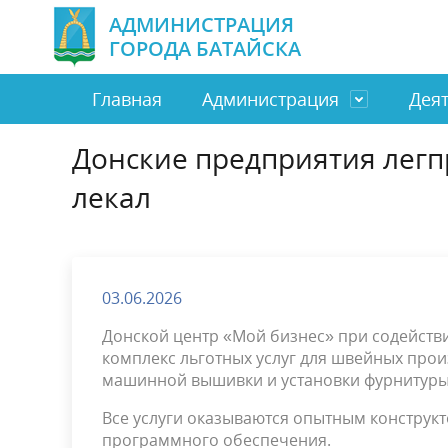
АДМИНИСТРАЦИЯ
ГОРОДА БАТАЙСКА
Главная
Администрация
Дея
Донские предприятия легп
Глава города Батайска
Город
Направить обращение
Бюджет и финансы
Замести
Экономи
Отдел п
Муницип
лекал
граждан
МБУ
Бизнес
Муниципальная служба
ТОС
Социаль
Налоги
Электронное правительство
Полезна
Антинаркотическая комиссия
Профила
03.06.2026
Оценка регулирующего воздействия
Обществ
Донской центр «Мой бизнес» при содейств
комплекс льготных услуг для швейных произ
машинной вышивки и установки фурнитуры
Все услуги оказываются опытным констру
программного обеспечения.