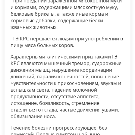
- при поедании зараженной мясокостной муки
и кормами, содержащими мясокостную муку,
белковые брикеты, а также иные корма и
кормовые добавки, содержащие белки
жвачных животных.
- ГЭ КРС передается людям при употреблении в
пищу мяса больных коров.
Характерными клиническими признаками ГЭ
КРС являются мышечный тремор, судорожные
движения мышц, нарушение координации
движений, паралич конечностей, повышение
чувствительности к прикосновениям, звукам и
вспышкам света, падение молочной
продуктивности, отсутствие аппетита,
истощение, боязливость, стремление
отделиться от стада, частые движения ушами,
облизывание носа.
Течение болезни прогрессирующее, без
ремиссий. Первые симптомы обычно