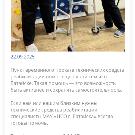
22.09.2025
Пункт временного проката технических средств
реабилитации помог ещё одной семье в
Батайске. Такая помощь — это возможность
быть активнее и сохранять самостоятельность.
Если вам или вашим близким нужны
технические средства реабилитации,
специалисты МАУ «ЦСО г. Батайска» всегда
готовы помочь.