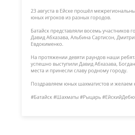
23 августа в Ейске прошёл межрегиональн
юных игроков из разных городов.
Батайск представляли восемь участников г
Давид Абхазава, Альбина Сартисон, Дмитри
Евдокименко.
На протяжении девяти раундов наши ребята
успешно выступили Давид Абхазава, Богда
места и принесли славу родному городу.
Поздравляем юных шахматистов и желаем 
#Батайск #Шахматы #Рыцарь #ЕйскийДебю