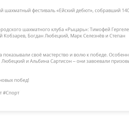
ый шахматный фестиваль «Ейский дебют», собравший 14
ородского шахматного клуба «Рыцарь»: Тимофей Гергеле
й Кобзарев, Богдан Любецкий, Марк Селезнёв и Степан
 показывали своё мастерство и волю к победе. Особен
н Любецкий и Альбина Сартисон – они завоевали призов
новых побед!
т #Спорт